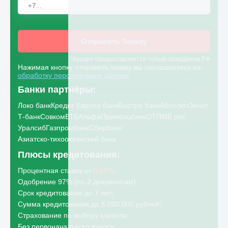
Отправить Заявку
*Кредит предоставляется только гражданам РФ
Нажимая кнопку отправить заявку вы соглашаетесь на
обработку персональных данных
Банки партнёры:
Локо банк
Кредит Европа банк
Быстро банк
Абсолют
Зенит
Т-банк
Совком
ВТБ
Альфа
Примсоцбанк
ОТП
МБ рус
Уралсиб
Газпромбанк
Сбербанк
Азиатско-тихоокеанский банк
Плюсы кредитования:
Процентная ставка от
0.01%
;
Одобрение 97% (по 2 документам);
Срок кредитования до 7 лет;
Сумма кредитования до 5 000 000 рублей;
Страхование по выбору клиента;
Без первоначального взноса;