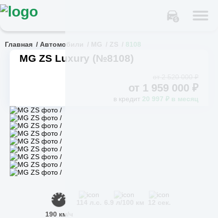
Главная
Автомобили
MG
ZS
8108
MG ZS Luxury (№8108)
от 2 520 000 ₽
от
1 959 000
₽
в кредит
20 997 ₽ в месяц
114 л.с.
6.9 л/100 км
12 сек.
190 км/ч