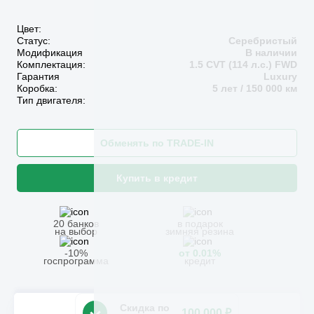
Цвет:
Статус:
Серебристый
Модификация
В наличии
Комплектация:
1.5 CVT (114 л.с.) FWD
Гарантия
Luxury
Коробка:
5 лет / 150 000 км
Тип двигателя:
Обменять по TRADE-IN
Купить в кредит
20 банков
в подарок
на выбор
зимняя резина
-10%
от 0.01%
госпрограмма
кредит
Скидка по
100 000 ₽