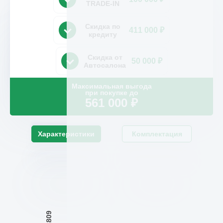
TRADE-IN
Скидка по
411 000 ₽
кредиту
Скидка от
50 000 ₽
Автосалона
Максимальная выгода
при покупке до
561 000
₽
Характеристики
Комплектация
1809