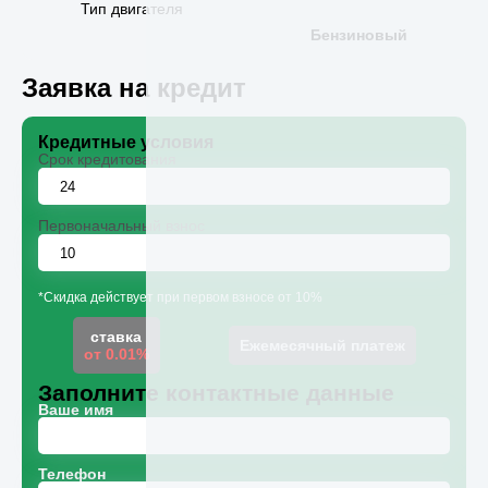
Тип двигателя
Бензиновый
Заявка на кредит
Кредитные условия
Срок кредитования
Первоначальный взнос
*Скидка действует при первом взносе от 10%
ставка
Ежемесячный платеж
от 0.01%
Заполните контактные данные
Ваше имя
Телефон