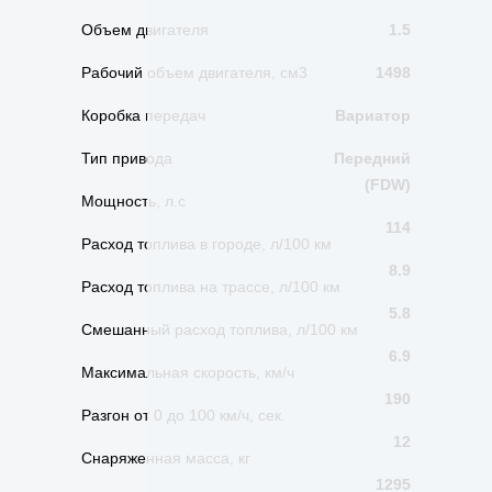
Объем двигателя
1.5
Рабочий объем двигателя, см3
1498
Коробка передач
Вариатор
Тип привода
Передний
(FDW)
Мощность, л.с
114
Расход топлива в городе, л/100 км
8.9
Расход топлива на трассе, л/100 км
5.8
Смешанный расход топлива, л/100 км
6.9
Максимальная скорость, км/ч
190
Разгон от 0 до 100 км/ч, сек.
12
Снаряженная масса, кг
1295