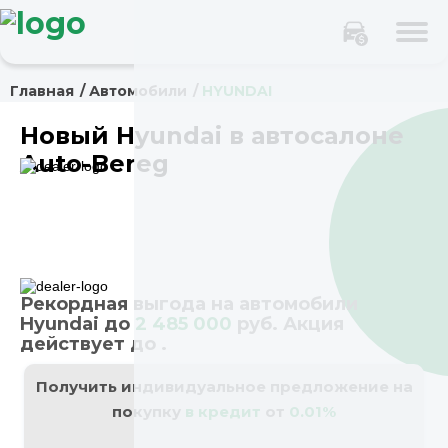
Главная
Автомобили
HYUNDAI
Новый Hyundai в автосалоне
Auto-Bereg
Рекордная выгода на автомобили
Hyundai до
2 485 000
руб. Акция
действует до
.
Получить индивидуальное предложение на
покупку
в кредит
от
0.01%