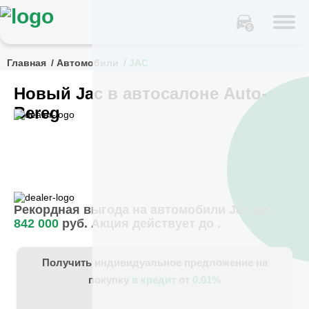
Главная
Автомобили
JAC
Новый Jac в автосалоне Auto-
Bereg
Рекордная выгода на автомобили Jac до
1
842 000
руб. Акция действует до
.
Получить индивидуальное предложение на
покупку
в кредит
от
0.01%