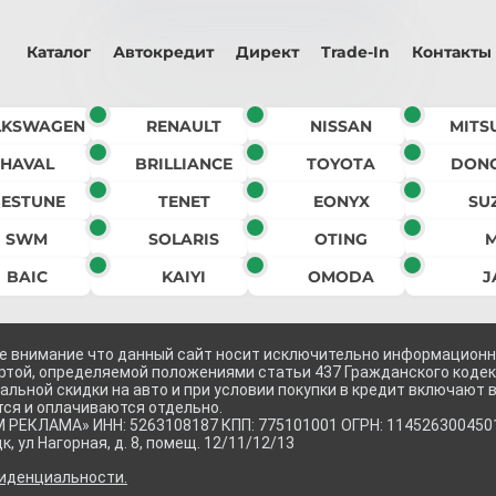
Каталог
Автокредит
Директ
Trade-In
Контакты
LKSWAGEN
RENAULT
NISSAN
MITS
HAVAL
BRILLIANCE
TOYOTA
DON
ESTUNE
TENET
EONYX
SU
SWM
SOLARIS
OTING
BAIC
KAIYI
OMODA
J
 внимание что данный сайт носит исключительно информационный
ртой, определяемой положениями статьи 437 Гражданского кодек
льной скидки на авто и при условии покупки в кредит включают 
ся и оплачиваются отдельно.
ЕКЛАМА» ИНН: 5263108187 КПП: 775101001 ОГРН: 1145263004501 Адр
к, ул Нагорная, д. 8, помещ. 12/11/12/13
иденциальности.