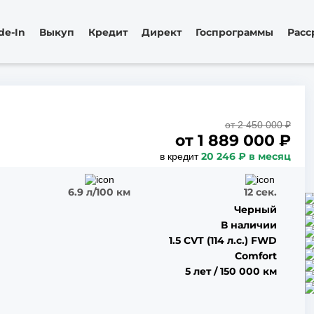
de-In
Выкуп
Кредит
Директ
Госпрограммы
Расс
от 2 450 000 ₽
от
1 889 000
₽
20 246 ₽ в месяц
в кредит
6.9 л/100 км
12 сек.
Черный
В наличии
1.5 CVT (114 л.с.) FWD
Comfort
5 лет / 150 000 км