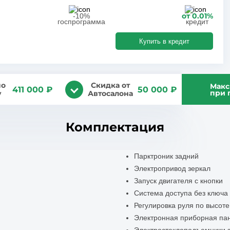
от 0.01%
-10%
госпрограмма
кредит
Купить в кредит
по
Скидка от
Макс
411 000 ₽
50 000 ₽
при 
у
Автосалона
Комплектация
Парктроник задний
Электропривод зеркал
Запуск двигателя с кнопки
Система доступа без ключа
Регулировка руля по высоте
Электронная приборная па