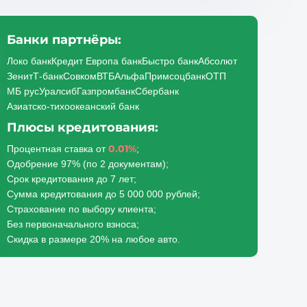
Банки партнёры:
Локо банк
Кредит Европа банк
Быстро банк
Абсолют
Зенит
Т-банк
Совком
ВТБ
Альфа
Примсоцбанк
ОТП
МБ рус
Уралсиб
Газпромбанк
Сбербанк
Азиатско-тихоокеанский банк
Плюсы кредитования:
0.01%
Процентная ставка от
;
Одобрение 97% (по 2 документам);
Срок кредитования до 7 лет;
Сумма кредитования до 5 000 000 рублей;
Страхование по выбору клиента;
Без первоначального взноса;
Скидка в размере 20% на любое авто.