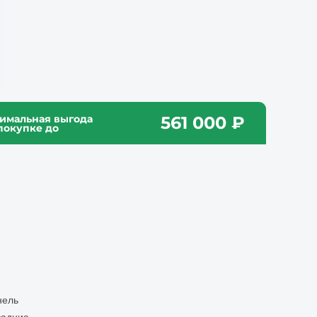
имальная выгода
561 000
₽
покупке до
нель