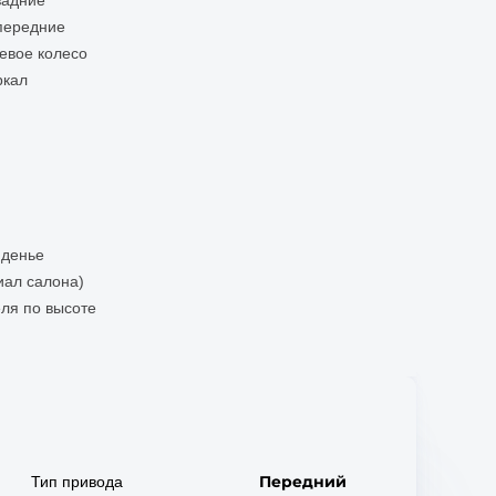
задние
передние
евое колесо
ркал
иденье
иал салона)
еля по высоте
Передний
Тип привода