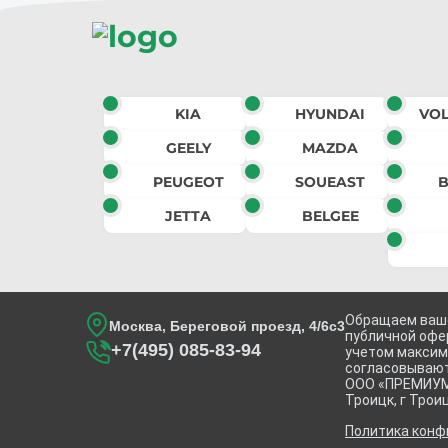
KIA
HYUNDAI
VO
GEELY
MAZDA
PEUGEOT
SOUEAST
B
JETTA
BELGEE
Обращаем ваше
Москва, Береговой проезд, 4/6с3
публичной офе
+7(495) 085-83-94
учетом максима
согласовывают
ООО «ПРЕМИУМ Р
Троицк, г Троиц
Политика конф