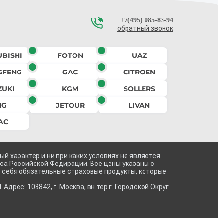
+7(495) 085-83-94
обратный звонок
UBISHI
FOTON
UAZ
GFENG
GAC
CITROEN
ZUKI
KGM
SOLLERS
MG
JETOUR
LIVAN
AC
 характер и ни при каких условиях не является
са Российской Федирации. Все цены указаны с
в себя обязательные страховые продукты, которые
ес: 108842, г. Москва, вн.тер.г. Городской Округ