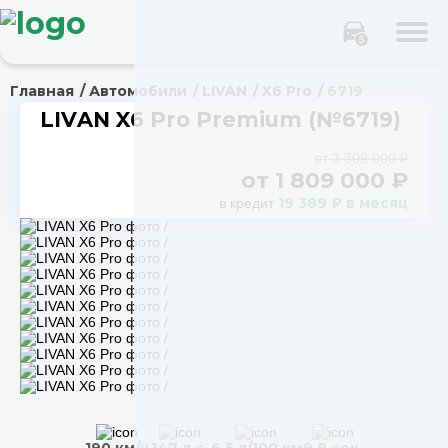
Главная
Автомобили
LIVAN
X6 Pro
6719
LIVAN X6 Pro Premium (№6719)
от 2 309 000 ₽
от
1 809 000
₽
19 389 ₽ в месяц
в кредит