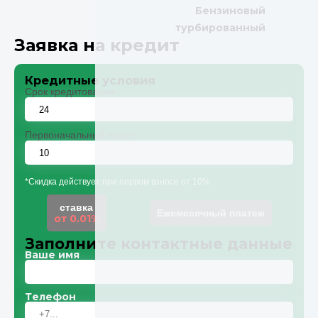
Бензиновый
турбированный
Заявка на кредит
Кредитные условия
Срок кредитования
Первоначальный взнос
*Скидка действует при первом взносе от 10%
ставка
Ежемесячный платеж
от 0.01%
Заполните контактные данные
Ваше имя
Телефон