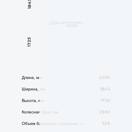
1845
4535
1725
4535
Длина, мм
1845
Ширина, мм
1725
Высота, мм
2683
Колесная база, мм
359
Объем багажного отделения, л