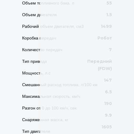
55
Объем топливного бака, л
1.5
Объем двигателя
1499
Рабочий объем двигателя, см3
Робот
Коробка передач
7
Количество передач
Передний
Тип привода
(FDW)
Мощность, л.с
147
Смешанный расход топлива, л/100 км
6.5
Максимальная скорость, км/ч
190
Разгон от 0 до 100 км/ч, сек.
9.9
Снаряженная масса, кг
1605
Тип двигателя