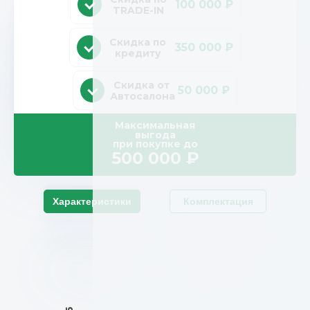
100 000 ₽
TRADE-IN
Скидка по
350 000 ₽
кредиту
Скидка от
50 000 ₽
Автосалона
Максимальная
выгода
при покупке до
500 000
₽
Характеристики
Комплектация