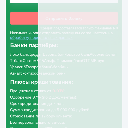
Отправить Заявку
*Кредит предоставляется только гражданам РФ
Нажимая кнопку отправить заявку вы соглашаетесь на
обработку персональных данных
Банки партнёры:
Локо банк
Кредит Европа банк
Быстро банк
Абсолют
Зенит
Т-банк
Совком
ВТБ
Альфа
Примсоцбанк
ОТП
МБ рус
Уралсиб
Газпромбанк
Сбербанк
Азиатско-тихоокеанский банк
Плюсы кредитования:
0.01%
Процентная ставка от
;
Одобрение 97% (по 2 документам);
Срок кредитования до 7 лет;
Сумма кредитования до 5 000 000 рублей;
Страхование по выбору клиента;
Без первоначального взноса;