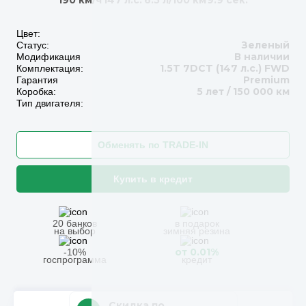
190 км/ч
147 л.с.
6.5 л/100 км
9.9 сек.
Цвет:
Зеленый
Статус:
В наличии
Модификация
1.5T 7DCT (147 л.с.) FWD
Комплектация:
Premium
Гарантия
5 лет / 150 000 км
Коробка:
Тип двигателя:
Обменять по TRADE-IN
Купить в кредит
20 банков
в подарок
на выбор
зимняя резина
от 0.01%
-10%
госпрограмма
кредит
Скидка по