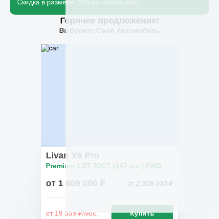
Скидка в размере 20% на любое авто.
Горячее предложение!
Выберите Свой Автомобиль
Livan X6 Pro
Premium 1.5T 7DCT (147 л.с.) FWD
от 1 809 000 ₽
от 2 309 000 ₽
от 19 389 ₽/мес.
Купить