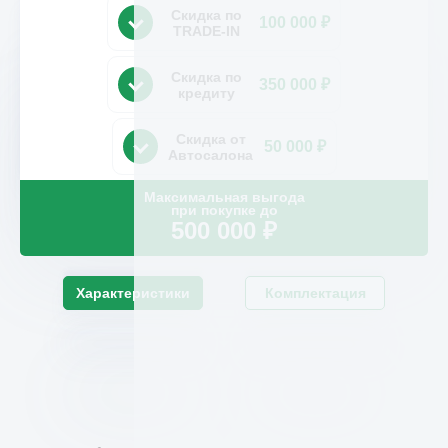
Скидка по
100 000 ₽
TRADE-IN
Скидка по
350 000 ₽
кредиту
Скидка от
50 000 ₽
Автосалона
Максимальная выгода
при покупке до
500 000
₽
Характеристики
Комплектация