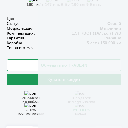
190 км/ч
147 л.с.
6.5 л/100 км
9.9 сек.
Цвет:
Статус:
Серый
Модификация
В наличии
Комплектация:
1.5T 7DCT (147 л.с.) FWD
Гарантия
Premium
Коробка:
5 лет / 150 000 км
Тип двигателя:
Обменять по TRADE-IN
Купить в кредит
20 банков
в подарок
на выбор
зимняя резина
-10%
от 0.01%
госпрограмма
кредит