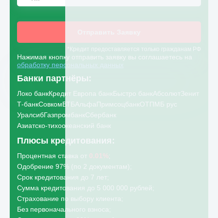
Отправить Заявку
*Кредит предоставляется только гражданам РФ
Нажимая кнопку отправить заявку вы соглашаетесь на
обработку персональных данных
Банки партнёры:
Локо банк
Кредит Европа банк
Быстро банк
Абсолют
Зенит
Т-банк
Совком
ВТБ
Альфа
Примсоцбанк
ОТП
МБ рус
Уралсиб
Газпромбанк
Сбербанк
Азиатско-тихоокеанский банк
Плюсы кредитования:
Процентная ставка от
0.01%
;
Одобрение 97% (по 2 документам);
Срок кредитования до 7 лет;
Сумма кредитования до 5 000 000 рублей;
Страхование по выбору клиента;
Без первоначального взноса;