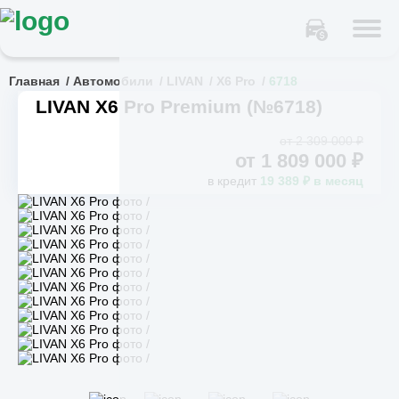
Главная
Автомобили
LIVAN
X6 Pro
6718
LIVAN X6 Pro Premium (№6718)
от 2 309 000 ₽
от
1 809 000
₽
в кредит
19 389 ₽ в месяц