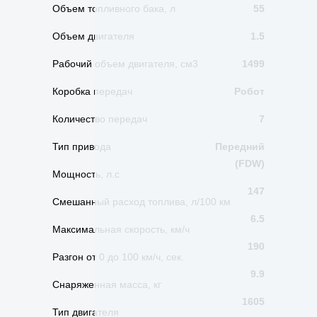
Объем топливного бака, л
55
Объем двигателя
1.5
Рабочий объем двигателя, см3
1499
Коробка передач
Робот
Количество передач
7
Тип привода
Передний
(FDW)
Мощность, л.с
147
Смешанный расход топлива, л/100 км
6.5
Максимальная скорость, км/ч
190
Разгон от 0 до 100 км/ч, сек.
9.9
Снаряженная масса, кг
1605
Тип двигателя