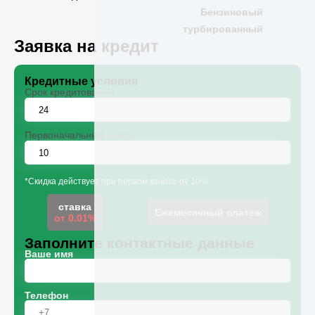
Бензиновый
турбированный
Заявка на кредит
Кредитные условия
Срок кредитования
Первоначальный взнос
*Скидка действует при первом взносе от 10%
ставка
Ежемесячный платеж
от 0.01%
Заполните контактные данные
Ваше имя
Телефон