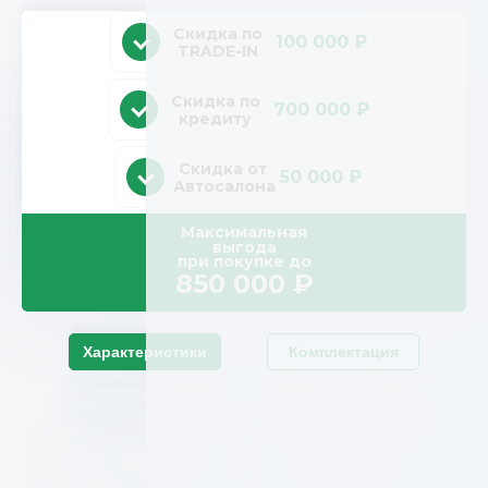
Скидка по
100 000 ₽
TRADE-IN
Скидка по
700 000 ₽
кредиту
Скидка от
50 000 ₽
Автосалона
Максимальная
выгода
при покупке до
850 000
₽
Характеристики
Комплектация