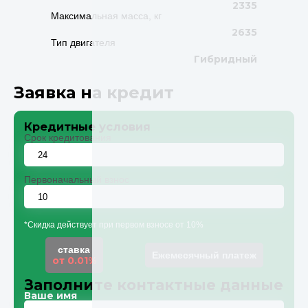
2335
Максимальная масса, кг
2635
Тип двигателя
Гибридный
Заявка на кредит
Кредитные условия
Срок кредитования
Первоначальный взнос
*Скидка действует при первом взносе от 10%
ставка
Ежемесячный платеж
от 0.01%
Заполните контактные данные
Ваше имя