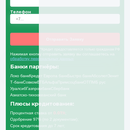
Телефон
Отправить Заявку
*Кредит предоставляется только гражданам РФ
Нажимая кнопку отправить заявку вы соглашаетесь на
обработку персональных данных
Банки партнёры:
Локо банк
Кредит Европа банк
Быстро банк
Абсолют
Зенит
Т-банк
Совком
ВТБ
Альфа
Примсоцбанк
ОТП
МБ рус
Уралсиб
Газпромбанк
Сбербанк
Азиатско-тихоокеанский банк
Плюсы кредитования:
0.01%
Процентная ставка от
;
Одобрение 97% (по 2 документам);
Срок кредитования до 7 лет;