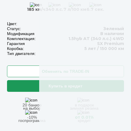
185 км/ч
340 л.с.
7 л/100 км
6.7 сек.
Цвет:
Зеленый
Статус:
В наличии
Модификация
1.5hyb AT (340 л.с.) 4WD
Комплектация:
SX Premium
Гарантия
5 лет / 150 000 км
Коробка:
Тип двигателя:
Обменять по TRADE-IN
Купить в кредит
20 банков
в подарок
на выбор
зимняя резина
от 0.01%
-10%
госпрограмма
кредит