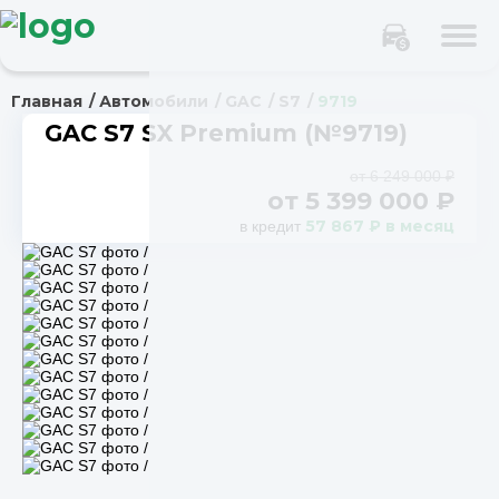
Главная
Автомобили
GAC
S7
9719
GAC S7 SX Premium (№9719)
от 6 249 000 ₽
от
5 399 000
₽
57 867 ₽ в месяц
в кредит