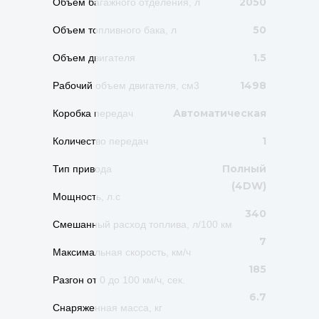
2050
Объем багажного отделения, л
50
Объем топливного бака, л
1.5
Объем двигателя
1498
Рабочий объем двигателя, см3
Автоматическая
Коробка передач
1
Количество передач
Полный
Тип привода
(4DW)
Мощность, л.с
340
Смешанный расход топлива, л/100 км
7
Максимальная скорость, км/ч
185
Разгон от 0 до 100 км/ч, сек.
6.7
Снаряженная масса, кг