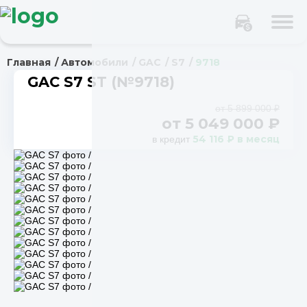
Главная
Автомобили
GAC
S7
9718
GAC S7 ST (№9718)
от 5 899 000 ₽
от
5 049 000
₽
54 116 ₽ в месяц
в кредит