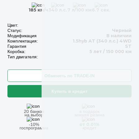
185 км/ч
340 л.с.
7 л/100 км
6.7 сек.
Цвет:
Черный
Статус:
В наличии
Модификация
1.5hyb AT (340 л.с.) 4WD
Комплектация:
ST
Гарантия
5 лет / 150 000 км
Коробка:
Тип двигателя:
Обменять по TRADE-IN
Купить в кредит
20 банков
в подарок
на выбор
зимняя резина
от 0.01%
-10%
госпрограмма
кредит