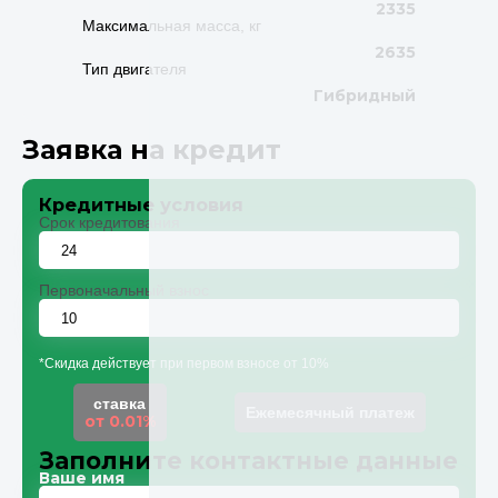
2335
Максимальная масса, кг
2635
Тип двигателя
Гибридный
Заявка на кредит
Кредитные условия
Срок кредитования
Первоначальный взнос
*Скидка действует при первом взносе от 10%
ставка
Ежемесячный платеж
от 0.01%
Заполните контактные данные
Ваше имя