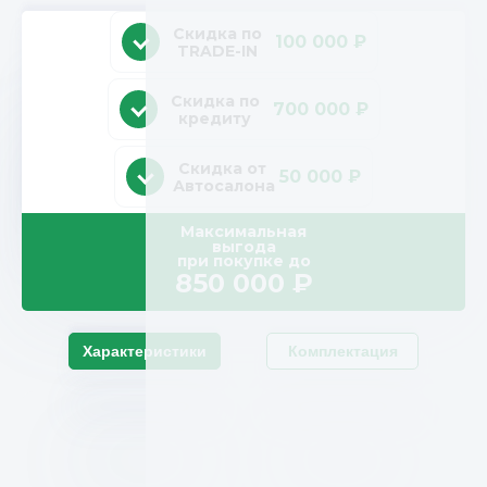
Скидка по
100 000 ₽
TRADE-IN
Скидка по
700 000 ₽
кредиту
Скидка от
50 000 ₽
Автосалона
Максимальная
выгода
при покупке до
850 000
₽
Характеристики
Комплектация