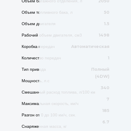
2050
Объем багажного отделения, л
50
Объем топливного бака, л
1.5
Объем двигателя
1498
Рабочий объем двигателя, см3
Автоматическая
Коробка передач
1
Количество передач
Полный
Тип привода
(4DW)
Мощность, л.с
340
Смешанный расход топлива, л/100 км
7
Максимальная скорость, км/ч
185
Разгон от 0 до 100 км/ч, сек.
6.7
Снаряженная масса, кг