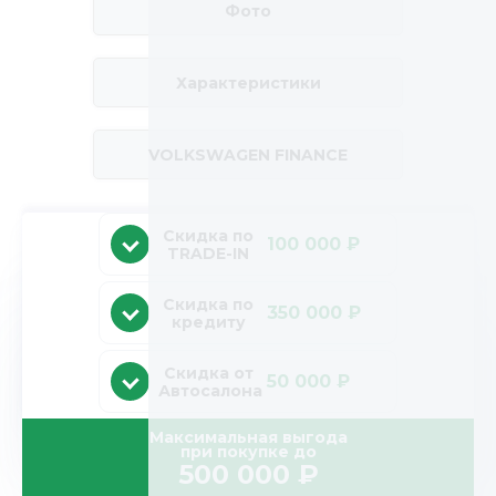
Фото
Характеристики
VOLKSWAGEN FINANCE
Скидка по
100 000 ₽
TRADE-IN
Скидка по
350 000 ₽
кредиту
Скидка от
50 000 ₽
Автосалона
Максимальная выгода
при покупке до
500 000
₽