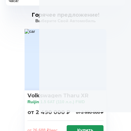
часа!
Горячее предложение!
Выберите Свой Автомобиль
Volkswagen Tharu XR
Ruijin 1.5 6AT (110 л.с.) FWD
от 2 490 000 ₽
от 2 990 000 ₽
Купить
от 26 688 ₽/мес.