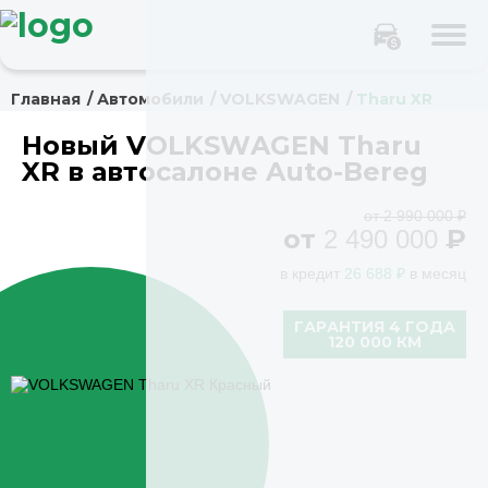
Главная
Автомобили
VOLKSWAGEN
Tharu XR
Новый VOLKSWAGEN Tharu
XR в автосалоне Auto-Bereg
от 2 990 000 ₽
от
₽
2 490 000
в кредит
26 688 ₽
в месяц
ГАРАНТИЯ 4 ГОДА
120 000 КМ