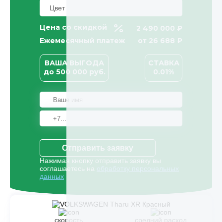
Цена со скидкой
2 490 000 ₽
Ежемесячный платеж
от
26 688
₽
ВАША ВЫГОДА
СТАВКА
до
500 000
руб.
0.01%
Отправить заявку
Нажимая кнопку отправить заявку вы
соглашаетесь на
обработку персональных
данных
скорость
средний расход