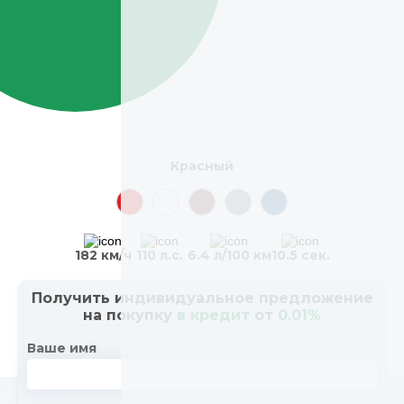
Красный
182 км/ч
110 л.с.
6.4 л/100 км
10.5 сек.
Получить индивидуальное предложение
на покупку
в кредит
от
0.01%
Ваше имя