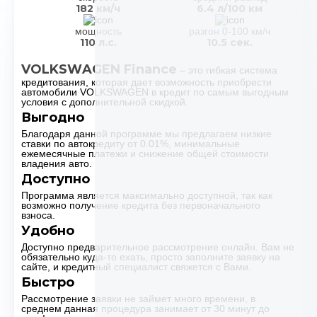
182 км/ч
6.4 л/100 км
мощность
разгон 0-100 км/ч
110 л.с.
10.5 сек.
VOLKSWAGEN Finance
– это гибкая система
кредитования, которая дает возможность приобрести
автомобили VOLKSWAGEN в кредит по самым выгодным
условия с дополнительной скидкой.
Выгодно
Благодаря данной программе мы предлагаем низкие
ставки по автокредиту от 0.01%, минимальные
ежемесячные платежи и снижение общей стоимости
владения авто.
Доступно
Программа является максимально доступной, так как
возможно получение кредита без первоначального
взноса.
Удобно
Доступно предварительное рассмотрение онлайн. Вам не
обязательно куда-то ехать, просто заполните заявку на
сайте, и кредитный специалист свяжется с Вами.
Быстро
Рассмотрение заявки не займет много времени, в
среднем данная процедура занимает от 30 минут до