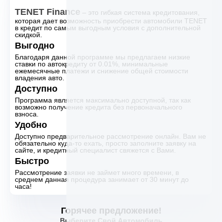
TENET Finance
– это гибкая система кредитования,
которая дает возможность приобрести автомобили TENET
в кредит по самым выгодным условия с дополнительной
скидкой.
Выгодно
Благодаря данной программе мы предлагаем низкие
ставки по автокредиту от 0.01%, минимальные
ежемесячные платежи и снижение общей стоимости
владения авто.
Доступно
Программа является максимально доступной, так как
возможно получение кредита без первоначального
взноса.
Удобно
Доступно предварительное рассмотрение онлайн. Вам не
обязательно куда-то ехать, просто заполните заявку на
сайте, и кредитный специалист свяжется с Вами.
Быстро
Рассмотрение заявки не займет много времени, в
среднем данная процедура занимает от 30 минут до
часа!
Горячее предложение!
Выберите Свой Автомобиль