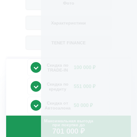
Фото
Характеристики
TENET FINANCE
Скидка по
100 000 ₽
TRADE-IN
Скидка по
551 000 ₽
кредиту
Скидка от
50 000 ₽
Автосалона
Максимальная выгода
при покупке до
701 000
₽