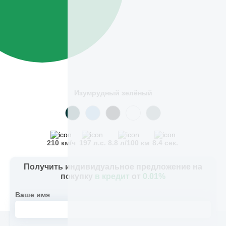
Изумрудный зелёный
210 км/ч
197 л.с.
8.8 л/100 км
8.4 сек.
Получить индивидуальное предложение на
покупку
в кредит
от
0.01%
Ваше имя