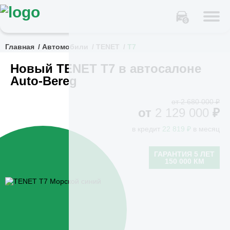
Главная
Автомобили
TENET
T7
Новый TENET T7 в автосалоне
Auto-Bereg
от 2 680 000 ₽
от
2 129 000
₽
в кредит
22 819 ₽
в месяц
ГАРАНТИЯ 5 ЛЕТ
150 000 КМ