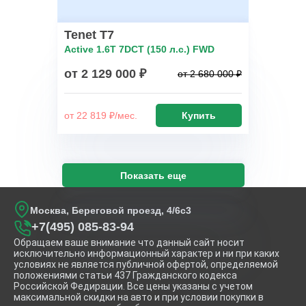
Tenet T7
Active 1.6T 7DCT (150 л.с.) FWD
от 2 129 000 ₽
от 2 680 000 ₽
от 22 819 ₽/мес.
Купить
Показать еще
Москва, Береговой проезд, 4/6с3
+7(495) 085-83-94
Обращаем ваше внимание что данный сайт носит
исключительно информационный характер и ни при каких
условиях не является публичной офертой, определяемой
положениями статьи 437 Гражданского кодекса
Российской Федирации. Все цены указаны с учетом
максимальной скидки на авто и при условии покупки в