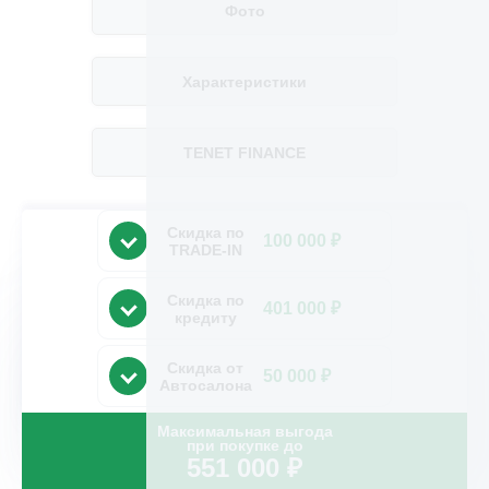
Фото
Характеристики
TENET FINANCE
Скидка по
100 000 ₽
TRADE-IN
Скидка по
401 000 ₽
кредиту
Скидка от
50 000 ₽
Автосалона
Максимальная выгода
при покупке до
551 000
₽