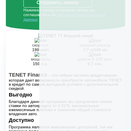
Отправить заявку
Нажимая кнопку отправить заявку вы
соглашаетесь на
обработку персональных
данных
скорость
средний расход
190 км/ч
7.7 л/100 км
мощность
разгон 0-100 км/ч
150 л.с.
9.7 сек.
TENET Finance
– это гибкая система кредитования,
которая дает возможность приобрести автомобили TENET
в кредит по самым выгодным условия с дополнительной
скидкой.
Выгодно
Благодаря данной программе мы предлагаем низкие
ставки по автокредиту от 0.01%, минимальные
ежемесячные платежи и снижение общей стоимости
владения авто.
Доступно
Программа является максимально доступной, так как