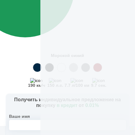
Морской синий
190 км/ч
150 л.с.
7.7 л/100 км
9.7 сек.
Получить индивидуальное предложение на
покупку
в кредит
от
0.01%
Ваше имя