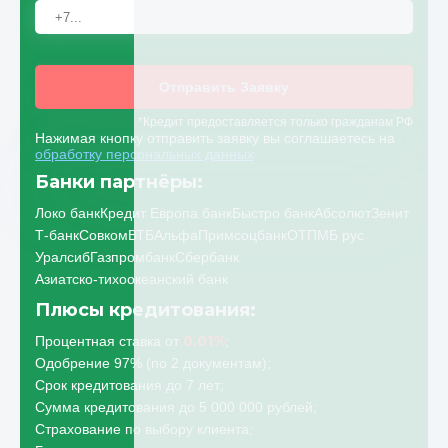
Отправить Заявку
*Кредит предоставляется только гражданам РФ
Нажимая кнопку отправить заявку вы соглашаетесь на
обработку персональных данных
Банки партнёры:
Локо банк
Кредит Европа банк
Быстро банк
Абсолют
Зенит
Т-банк
Совком
ВТБ
Альфа
Примсоцбанк
ОТП
МБ рус
Уралсиб
Газпромбанк
Сбербанк
Азиатско-тихоокеанский банк
Плюсы кредитования:
0.01%
Процентная ставка от
;
Одобрение 97% (по 2 документам);
Срок кредитования до 7 лет;
Сумма кредитования до 5 000 000 рублей;
Страхование по выбору клиента;