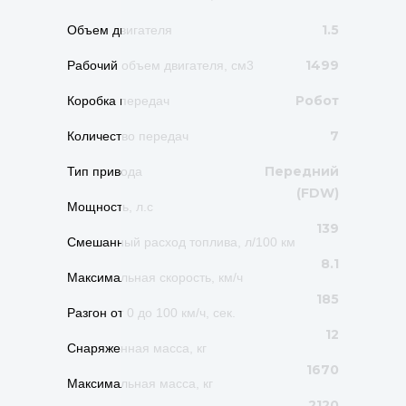
1.5
Объем двигателя
1499
Рабочий объем двигателя, см3
Робот
Коробка передач
7
Количество передач
Передний
Тип привода
(FDW)
Мощность, л.с
139
Смешанный расход топлива, л/100 км
8.1
Максимальная скорость, км/ч
185
Разгон от 0 до 100 км/ч, сек.
12
Снаряженная масса, кг
1670
Максимальная масса, кг
2120