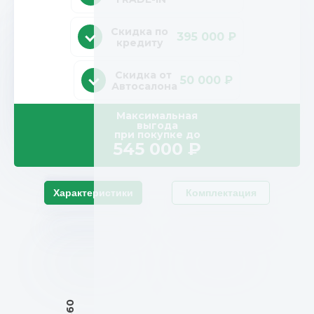
Скидка по
395 000 ₽
кредиту
Скидка от
50 000 ₽
Автосалона
Максимальная
выгода
при покупке до
545 000
₽
Характеристики
Комплектация
1860