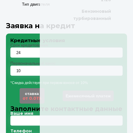
Тип двигателя
Бензиновый
турбированный
Заявка на кредит
Кредитные условия
Срок кредитования
Первоначальный взнос
*Скидка действует при первом взносе от 10%
ставка
Ежемесячный платеж
от 0.01%
Заполните контактные данные
Ваше имя
Телефон