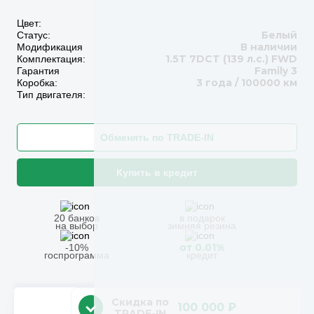
Цвет:
Белый
Статус:
В наличии
Модификация
1.5T 7DCT (139 л.с.) FWD
Комплектация:
Family 3
Гарантия
3 года / 100000 км
Коробка:
Тип двигателя:
Обменять по TRADE-IN
Купить в кредит
20 банков
в подарок
на выбор
зимняя резина
от 0.01%
-10%
госпрограмма
кредит
Скидка по
100 000 ₽
TRADE-IN