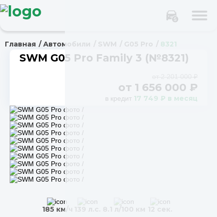
Главная
Автомобили
SWM
G05 Pro
8321
SWM G05 Pro Family 3 (№8321)
от 2 201 000 ₽
от
1 656 000
₽
17 749 ₽ в месяц
в кредит
185 км/ч
139 л.с.
8.1 л/100 км
12 сек.