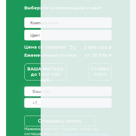
Выберите комплектацию и цвет
Цена со скидкой
2 699 000 ₽
Ежемесячный платеж
от
28 928
₽
ВАША ВЫГОДА
СТАВКА
до
1 200 000
0.01%
руб.
Отправить заявку
Нажимая кнопку отправить заявку вы
соглашаетесь на
обработку персональных