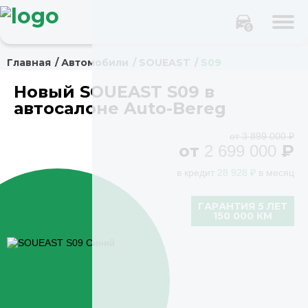
Главная
Автомобили
SOUEAST
S09
Новый SOUEAST S09 в
автосалоне Auto-Bereg
от 3 899 000 ₽
от
₽
2 699 000
в кредит
28 928 ₽
в месяц
ГАРАНТИЯ 5 ЛЕТ
150 000 КМ