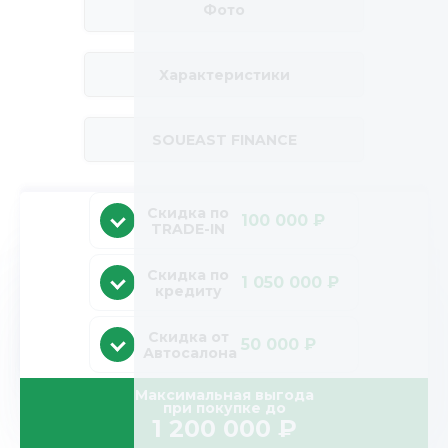
Фото
Характеристики
SOUEAST FINANCE
Скидка по
100 000 ₽
TRADE-IN
Скидка по
1 050 000 ₽
кредиту
Скидка от
50 000 ₽
Автосалона
Максимальная выгода
при покупке до
1 200 000
₽