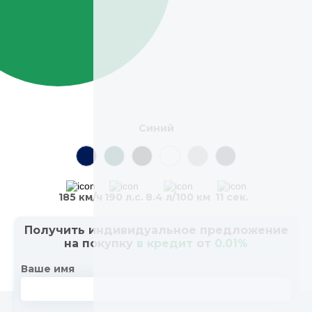
Синий
185 км/ч
190 л.с.
8.4 л/100 км
11 сек.
Получить индивидуальное предложение
на покупку
в кредит
от
0.01%
Ваше имя