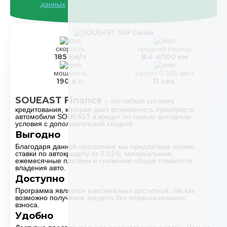
данных
скорость
средний расход
185 км/ч
8.4 л/100 км
мощность
разгон 0-100 км/ч
190 л.с.
11 сек.
SOUEAST Finance
– это гибкая система
кредитования, которая дает возможность приобрести
автомобили SOUEAST в кредит по самым выгодным
условия с дополнительной скидкой.
Выгодно
Благодаря данной программе мы предлагаем низкие
ставки по автокредиту от 0.01%, минимальные
ежемесячные платежи и снижение общей стоимости
владения авто.
Доступно
Программа является максимально доступной, так как
возможно получение кредита без первоначального
взноса.
Удобно