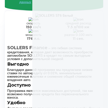
данных
скорость
средний расход
150 км/ч
7.5 л/100 км
мощность
разгон 0-100 км/ч
176 л.с.
11 сек.
SOLLERS Finance
– это гибкая система
кредитования, которая дает возможность приобрести
автомобили SOLLERS в кредит по самым выгодным
условия с дополнительной скидкой.
Выгодно
Благодаря данной программе мы предлагаем низкие
ставки по автокредиту от 0.01%, минимальные
ежемесячные платежи и снижение общей стоимости
владения авто.
Доступно
Программа является максимально доступной, так как
возможно получение кредита без первоначального
взноса.
Удобно