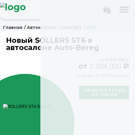
Главная
Автомобили
SOLLERS
ST6
Новый SOLLERS ST6 в
автосалоне Auto-Bereg
от 2 674 000 ₽
от
₽
2 324 000
в кредит
24 909 ₽
в месяц
ГАРАНТИЯ 3 ГОДА
150 000 КМ