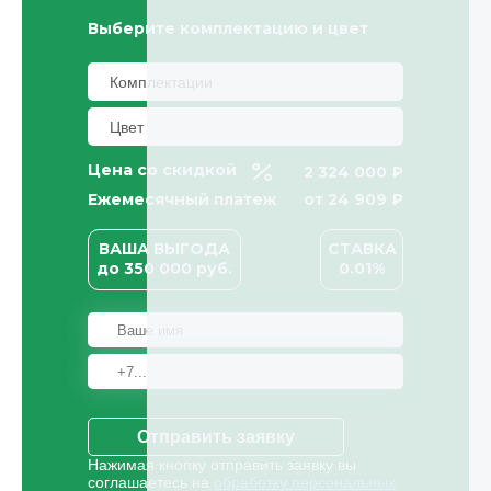
Выберите комплектацию и цвет
Цена со скидкой
2 324 000 ₽
Ежемесячный платеж
от
24 909
₽
ВАША ВЫГОДА
СТАВКА
до
350 000
руб.
0.01%
Отправить заявку
Нажимая кнопку отправить заявку вы
соглашаетесь на
обработку персональных