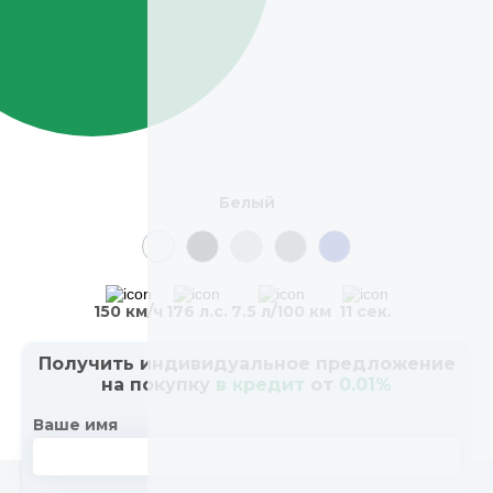
Белый
150 км/ч
176 л.с.
7.5 л/100 км
11 сек.
Получить индивидуальное предложение
на покупку
в кредит
от
0.01%
Ваше имя