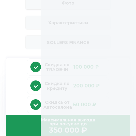
Фото
Характеристики
SOLLERS FINANCE
Скидка по
100 000 ₽
TRADE-IN
Скидка по
200 000 ₽
кредиту
Скидка от
50 000 ₽
Автосалона
Максимальная выгода
при покупке до
350 000
₽