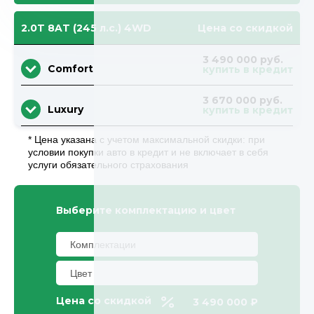
2.0T 8AT (245 л.с.) 4WD
Цена со скидкой
3 490 000 руб.
Comfort
купить в кредит
3 670 000 руб.
Luxury
купить в кредит
* Цена указана с учетом максимальной скидки: при
условии покупки авто в кредит и не включает в себя
услуги обязательного страхования
Выберите комплектацию и цвет
Цена со скидкой
3 490 000 ₽