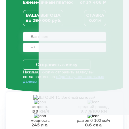
Ежемесячный платеж
от
37 406
₽
ВАША ВЫГОДА
СТАВКА
до
280 000
руб.
0.01%
Отправить заявку
Нажимая кнопку отправить заявку вы
соглашаетесь на
обработку персональных
данных
скорость
средний расход
190 км/ч
9.7 л/100 км
мощность
разгон 0-100 км/ч
245 л.с.
8.6 сек.