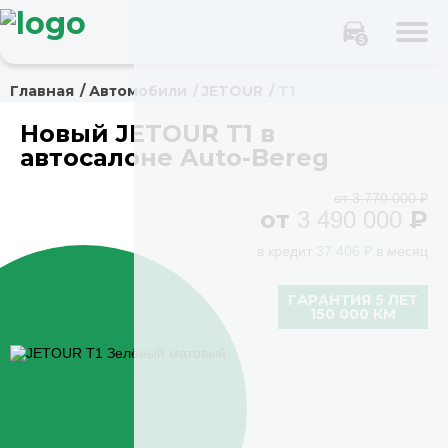
Главная
Автомобили
JETOUR
T1
Новый JETOUR T1 в
автосалоне Auto-Bereg
от 3 770 000 ₽
от
₽
3 490 000
в кредит
37 406 ₽
в месяц
ГАРАНТИЯ 5 ЛЕТ
150 000 КМ