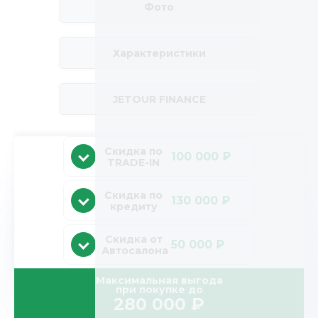
Фото
Характеристики
JETOUR FINANCE
Скидка по
100 000 ₽
TRADE-IN
Скидка по
130 000 ₽
кредиту
Скидка от
50 000 ₽
Автосалона
Максимальная выгода
при покупке до
280 000
₽