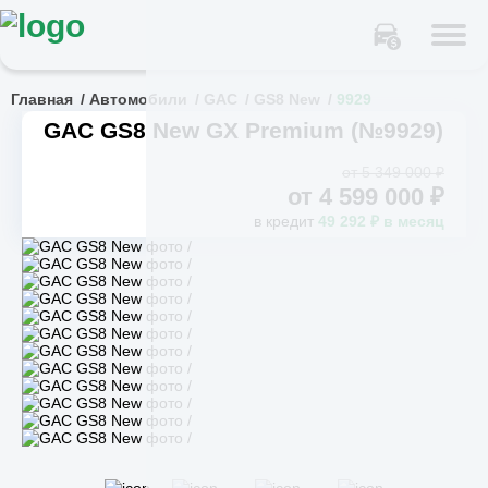
Главная
Автомобили
GAC
GS8 New
9929
GAC GS8 New GX Premium (№9929)
от 5 349 000 ₽
от
4 599 000
₽
в кредит
49 292 ₽ в месяц