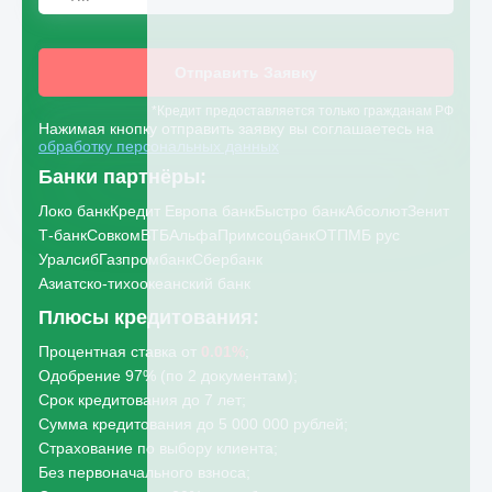
Отправить Заявку
*Кредит предоставляется только гражданам РФ
Нажимая кнопку отправить заявку вы соглашаетесь на
обработку персональных данных
Банки партнёры:
Локо банк
Кредит Европа банк
Быстро банк
Абсолют
Зенит
Т-банк
Совком
ВТБ
Альфа
Примсоцбанк
ОТП
МБ рус
Уралсиб
Газпромбанк
Сбербанк
Азиатско-тихоокеанский банк
Плюсы кредитования:
Процентная ставка от
0.01%
;
Одобрение 97% (по 2 документам);
Срок кредитования до 7 лет;
Сумма кредитования до 5 000 000 рублей;
Страхование по выбору клиента;
Без первоначального взноса;