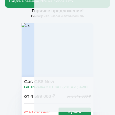
Скидка в размере 20% на любое авто.
Горячее предложение!
Выберите Свой Автомобиль
Gac GS8 New
GX Traveller 2.0T 8AT (231 л.с.) 4WD
от 4 599 000 ₽
от 5 349 000 ₽
от 49 292 ₽/мес.
Купить