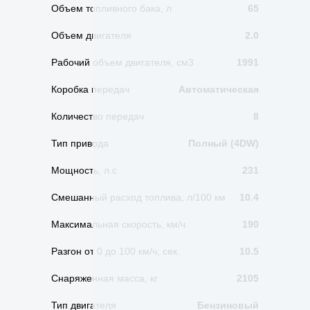
Объем топливного бака, л
65
Объем двигателя
2.0
Рабочий объем двигателя, см3
1991
Коробка передач
Автоматическая
Количество передач
8
Тип привода
Полный (4DW)
Мощность, л.с
231
Смешанный расход топлива, л/100 км
10.4
Максимальная скорость, км/ч
190
Разгон от 0 до 100 км/ч, сек.
10.5
Снаряженная масса, кг
2105
Тип двигателя
Бензиновый