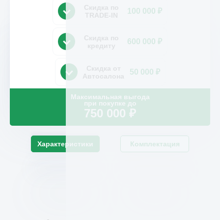
Скидка по
100 000 ₽
TRADE-IN
Скидка по
600 000 ₽
кредиту
Скидка от
50 000 ₽
Автосалона
Максимальная выгода
при покупке до
750 000
₽
Характеристики
Комплектация