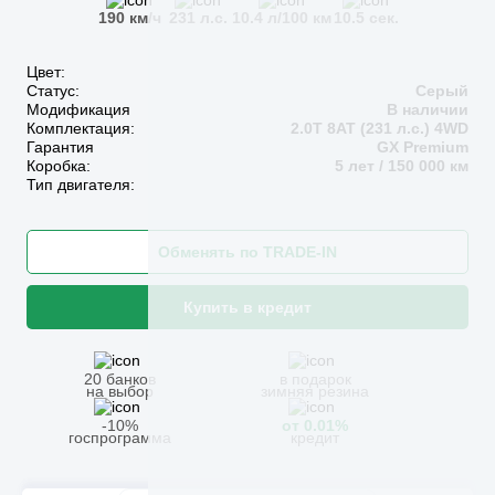
190 км/ч
231 л.с.
10.4 л/100 км
10.5 сек.
Цвет:
Статус:
Серый
Модификация
В наличии
Комплектация:
2.0T 8AT (231 л.с.) 4WD
Гарантия
GX Premium
Коробка:
5 лет / 150 000 км
Тип двигателя:
Обменять по TRADE-IN
Купить в кредит
20 банков
в подарок
на выбор
зимняя резина
-10%
от 0.01%
госпрограмма
кредит