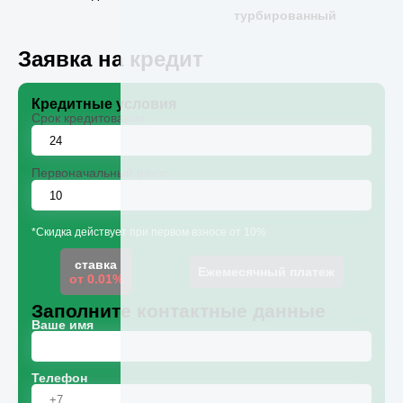
турбированный
Заявка на кредит
Кредитные условия
Срок кредитования
Первоначальный взнос
*Скидка действует при первом взносе от 10%
ставка
Ежемесячный платеж
от 0.01%
Заполните контактные данные
Ваше имя
Телефон