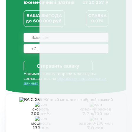
Ежемесячный платеж
от
20 257
₽
ВАША ВЫГОДА
СТАВКА
до
600 000
руб.
0.01%
Отправить заявку
Нажимая кнопку отправить заявку вы
соглашаетесь на
обработку персональных
данных
скорость
средний расход
200 км/ч
7.7 л/100 км
мощность
разгон 0-100 км/ч
177 л.с.
7.8 сек.