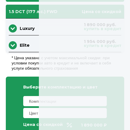
1.5 DCT (177 л.с.) FWD
Цена со скидкой
1 890 000 руб.
Luxury
купить в кредит
1 954 000 руб.
Elite
купить в кредит
* Цена указана с учетом максимальной скидки: при
условии покупки авто в кредит и не включает в себя
услуги обязательного страхования
Выберите комплектацию и цвет
Цена со скидкой
1 890 000 ₽