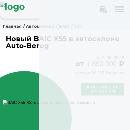
Главная
Автомобили
BAIC
X55
Новый BAIC X55 в автосалоне
Auto-Bereg
от 2 490 000 ₽
от
₽
1 890 000
в кредит
20 257 ₽
в месяц
ГАРАНТИЯ 5 ЛЕТ
100 000 КМ