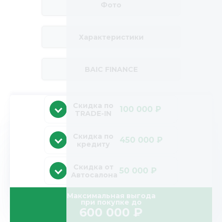
Фото
Характеристики
BAIC FINANCE
Скидка по
100 000 ₽
TRADE-IN
Скидка по
450 000 ₽
кредиту
Скидка от
50 000 ₽
Автосалона
Максимальная выгода
при покупке до
600 000
₽