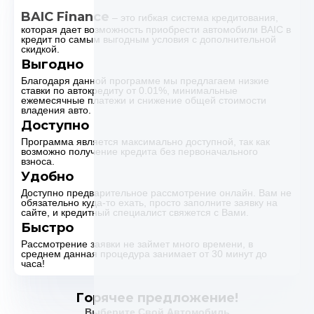
BAIC Finance
– это гибкая система кредитования,
которая дает возможность приобрести автомобили BAIC в
кредит по самым выгодным условия с дополнительной
скидкой.
Выгодно
Благодаря данной программе мы предлагаем низкие
ставки по автокредиту от 0.01%, минимальные
ежемесячные платежи и снижение общей стоимости
владения авто.
Доступно
Программа является максимально доступной, так как
возможно получение кредита без первоначального
взноса.
Удобно
Доступно предварительное рассмотрение онлайн. Вам не
обязательно куда-то ехать, просто заполните заявку на
сайте, и кредитный специалист свяжется с Вами.
Быстро
Рассмотрение заявки не займет много времени, в
среднем данная процедура занимает от 30 минут до
часа!
Горячее предложение!
Выберите Свой Автомобиль