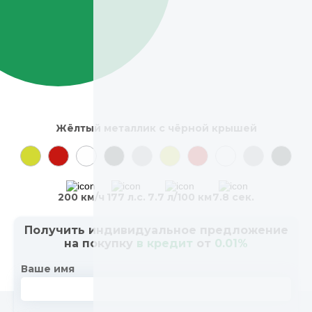
Жёлтый металлик с чёрной крышей
200 км/ч
177 л.с.
7.7 л/100 км
7.8 сек.
Получить индивидуальное предложение
на покупку
в кредит
от
0.01%
Ваше имя